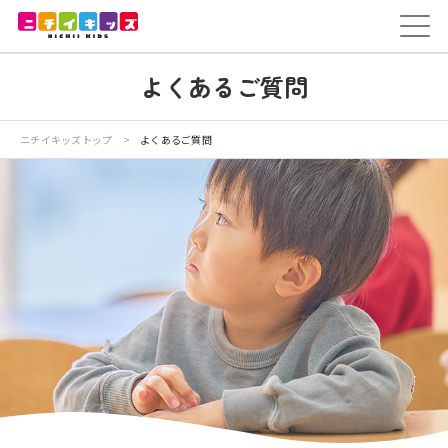
保育園を探す
よくあるご質問
トップ
ニチイが大切にしていること
ニチイキッズトップ
>
よくあるご質問
保育園を探す
採用情報
法人のお客様
教育研修
保育のお役立ち情報