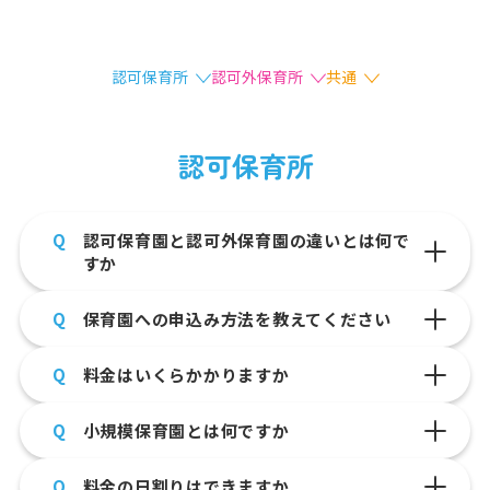
お知らせ
認可保育所
認可外保育所
共通
よくあるご質問
総合お問い合わせ
認可保育所
プライバシーポリシー
サイトのご利用について
Q
認可保育園と認可外保育園の違いとは何で
サイトマップ
ニチイ学館オフィシャルサイト
すか
Q
保育園への申込み方法を教えてください
Q
料金はいくらかかりますか
Q
小規模保育園とは何ですか
Q
料金の日割りはできますか