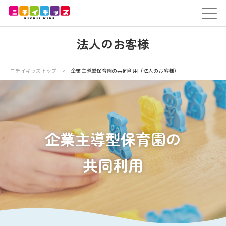
保育園を探す
法人のお客様
トップ
ニチイが大切にしていること
ニチイキッズトップ
>
企業主導型保育園の共同利用（法人のお客様）
保育園を探す
採用情報
企業主導型保育園の
法人のお客様
共同利用
教育研修
保育のお役立ち情報