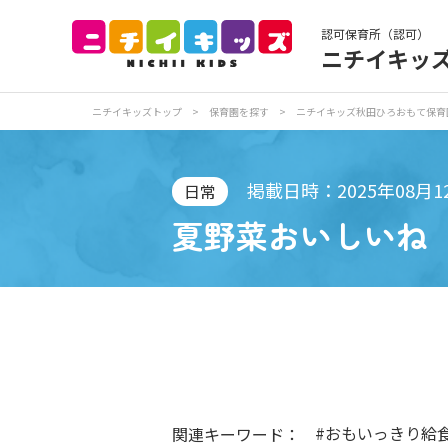
認可保育所（認可）
ニチイキッ
保育園トップ
保
ニチイキッズトップ
>
保育園を探す
>
ニチイキッズ秋田ひろおもて保育
お食事
保
掲載日時：2025年08月1
日常
夏野菜おいしいね
各
写真販売サービス
保育園に関するお問い合わせ
#おもいっきり給
関連キーワード：
プライバシーポリ