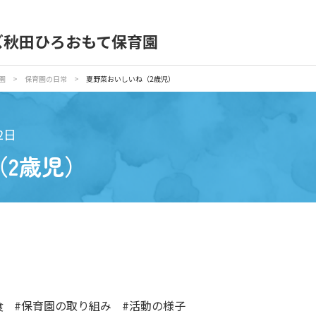
ズ秋田ひろおもて保育園
育園の日常
保育園紹介
園
>
保育園の日常
>
夏野菜おいしいね（2歳児）
入園の概要
育園見学
2日
（2歳児）
種書類
お仕事をお探しの方
食
#保育園の取り組み
#活動の様子
シー
サイトのご利用について
サイトマップ
ニチイ学館オ