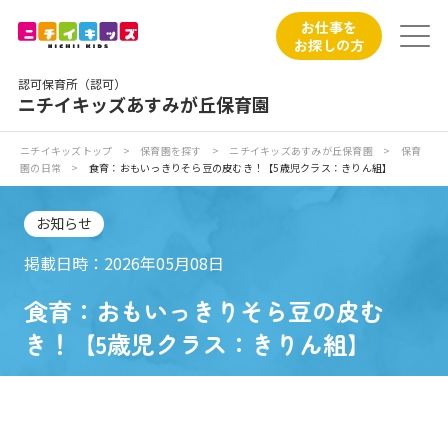
保育園トップ
お仕事を
お探しの方
保育園の日常
認可保育所（認可）
ニチイキッズあすみが丘保育園
保育園紹介
ニチイキッズトップ
>
保育園を探す
>
ニチイキッズあすみが丘保育園
>
保育
園の日常
>
食育：おもいっきりそら豆の皮むき！【5歳児クラス：きりん組】
ニチイが大切にしていること
お知らせ
お食事
掲載日時：2026年05月08日
保育園見学
食育：おもいっきりそら豆の皮む
き！【5歳児クラス：きりん組】
入園の概要
子育てひろばのご紹介