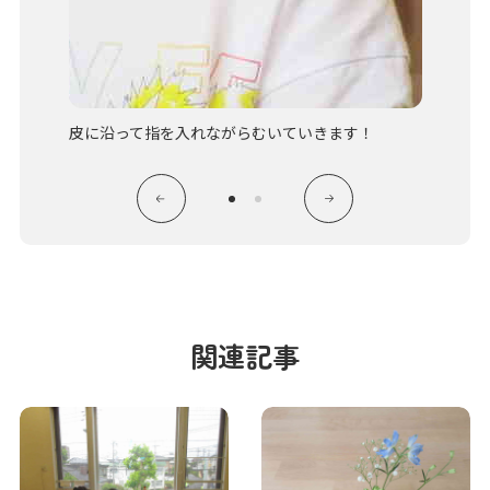
皮に沿って指を入れながらむいていきます！
大きな
関連記事