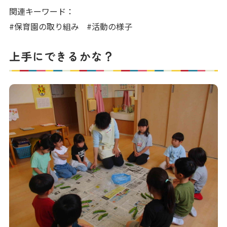
写真販売サービス
関連キーワード：
#保育園の取り組み
#活動の様子
各種書類
上手にできるかな？
お仕事をお探しの方
よくあるご質問
保育園に関するお問い合わせ
プライバシーポリシー
サイトのご利用について
サイトマップ
ニチイ学館オフィシャルサイト