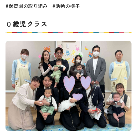
写真販売サービス
#保育園の取り組み
#活動の様子
各種書類
０歳児クラス
お仕事をお探しの方
よくあるご質問
保育園に関するお問い合わせ
プライバシーポリシー
サイトのご利用について
サイトマップ
ニチイ学館オフィシャルサイト