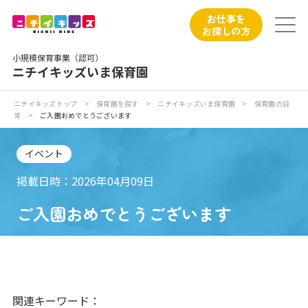
保育園トップ
お仕事を
お探しの方
保育園の日常
小規模保育事業（認可）
ニチイキッズいま保育園
保育園紹介
ニチイキッズトップ
>
保育園を探す
>
ニチイキッズいま保育園
>
保育園の日
常
>
ご入園おめでとうございます
ニチイが大切にしていること
イベント
お食事
掲載日時：2026年04月09日
保育園見学
ご入園おめでとうございます
入園の概要
子育てひろばのご紹介
関連キーワード：