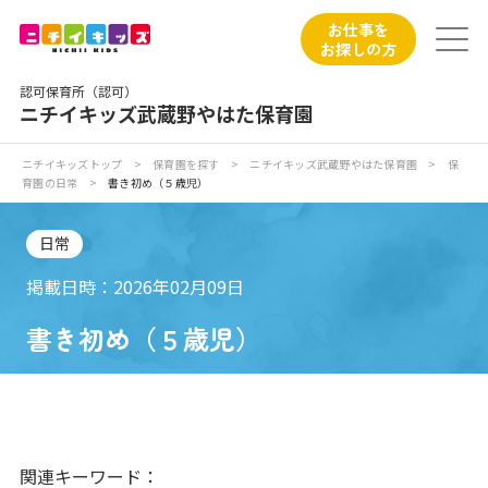
保育園トップ
お仕事を
お探しの方
保育園の日常
認可保育所（認可）
ニチイキッズ武蔵野やはた保育園
保育園紹介
ニチイキッズトップ
>
保育園を探す
>
ニチイキッズ武蔵野やはた保育園
>
保
育園の日常
>
書き初め（５歳児）
ニチイが大切にしていること
日常
お食事
掲載日時：2026年02月09日
保育園見学
書き初め（５歳児）
入園の概要
子育てひろばのご紹介
関連キーワード：