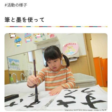
写真販売サービス
#活動の様子
各種書類
筆と墨を使って
お仕事をお探しの方
よくあるご質問
保育園に関するお問い合わせ
プライバシーポリシー
サイトのご利用について
サイトマップ
ニチイ学館オフィシャルサイト