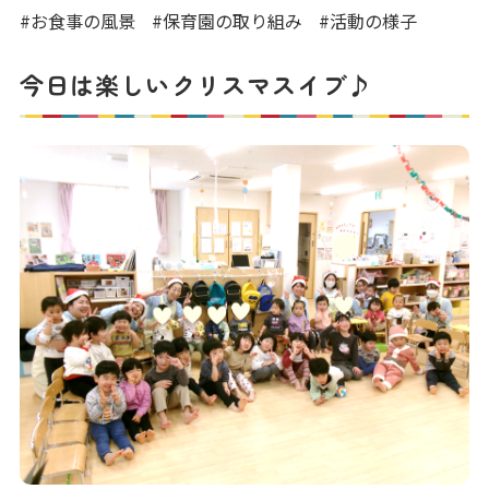
写真販売サービス
#お食事の風景
#保育園の取り組み
#活動の様子
各種書類
今日は楽しいクリスマスイブ♪
お仕事をお探しの方
よくあるご質問
保育園に関するお問い合わせ
プライバシーポリシー
サイトのご利用について
サイトマップ
ニチイ学館オフィシャルサイト