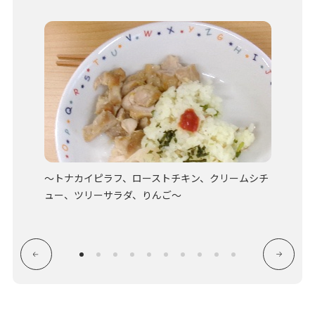
乳児クラ
～トナカイピラフ、ローストチキン、クリームシチ
今日は
拍手をし
ュー、ツリーサラダ、りんご～
ー、いた