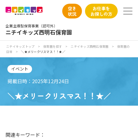
保育園トップ
空き
お仕事を
状況
お探しの方
保育園の日常
企業主導型保育事業（認可外）
ニチイキッズ西明石保育園
保育園紹介
ニチイキッズトップ
>
保育園を探す
>
ニチイキッズ西明石保育園
>
保育園の
日常
>
＼★メリークリスマス！！★／
ニチイが大切にしていること
イベント
お食事
掲載日時：2025年12月24日
保育園見学
＼★メリークリスマス！！★／
入園の概要
子育てひろばのご紹介
関連キーワード：