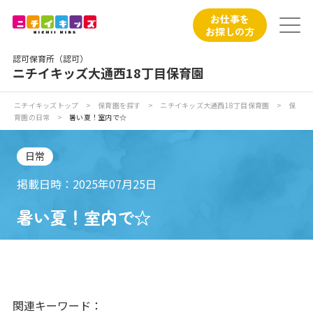
保育園トップ
お仕事を
お探しの方
保育園の日常
認可保育所（認可）
ニチイキッズ大通西18丁目保育園
保育園紹介
ニチイキッズトップ
>
保育園を探す
>
ニチイキッズ大通西18丁目保育園
>
保
育園の日常
>
暑い夏！室内で☆
ニチイが大切にしていること
日常
お食事
掲載日時：2025年07月25日
保育園見学
暑い夏！室内で☆
入園の概要
子育てひろばのご紹介
関連キーワード：