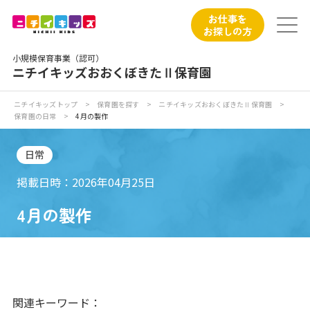
保育園トップ
お仕事を
お探しの方
保育園の日常
小規模保育事業（認可）
ニチイキッズおおくぼきたⅡ保育園
保育園紹介
ニチイキッズトップ
>
保育園を探す
>
ニチイキッズおおくぼきたⅡ保育園
>
保育園の日常
>
4月の製作
ニチイが大切にしていること
日常
お食事
掲載日時：2026年04月25日
保育園見学
4月の製作
入園の概要
子育てひろばのご紹介
関連キーワード：