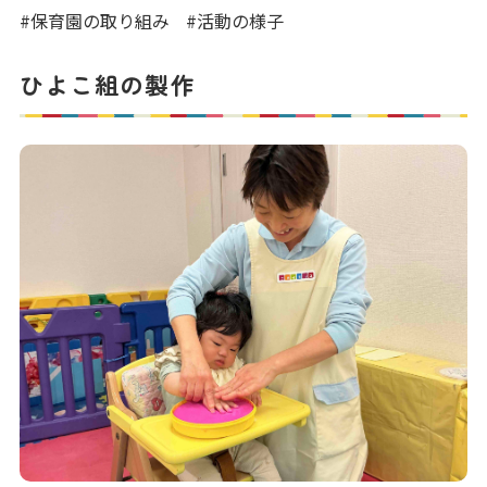
写真販売サービス
#保育園の取り組み
#活動の様子
各種書類
ひよこ組の製作
お仕事をお探しの方
よくあるご質問
保育園に関するお問い合わせ
プライバシーポリシー
サイトのご利用について
サイトマップ
ニチイ学館オフィシャルサイト