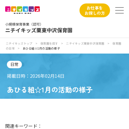
保育園トップ
お仕事を
お探しの方
保育園の日常
小規模保育事業（認可）
ニチイキッズ栗東中沢保育園
保育園紹介
ニチイキッズトップ
>
保育園を探す
>
ニチイキッズ栗東中沢保育園
>
保育園
の日常
>
あひる組☆1月の活動の様子
ニチイが大切にしていること
日常
お食事
掲載日時：2026年02月14日
保育園見学
あひる組☆1月の活動の様子
入園の概要
子育てひろばのご紹介
関連キーワード：