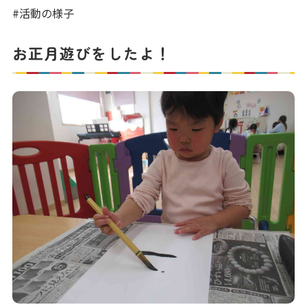
写真販売サービス
#活動の様子
各種書類
お正月遊びをしたよ！
お仕事をお探しの方
よくあるご質問
保育園に関するお問い合わせ
プライバシーポリシー
サイトのご利用について
サイトマップ
ニチイ学館オフィシャルサイト