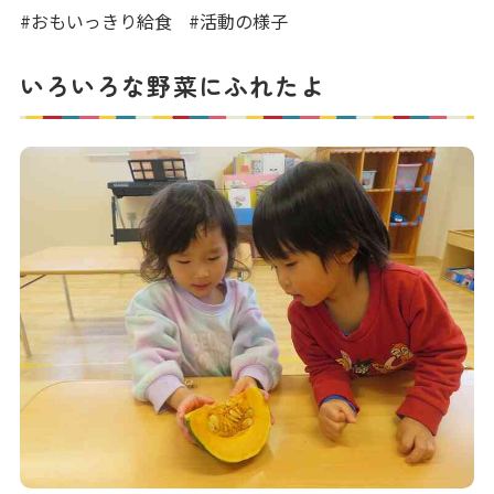
写真販売サービス
#おもいっきり給食
#活動の様子
各種書類
いろいろな野菜にふれたよ
お仕事をお探しの方
よくあるご質問
保育園に関するお問い合わせ
プライバシーポリシー
サイトのご利用について
サイトマップ
ニチイ学館オフィシャルサイト