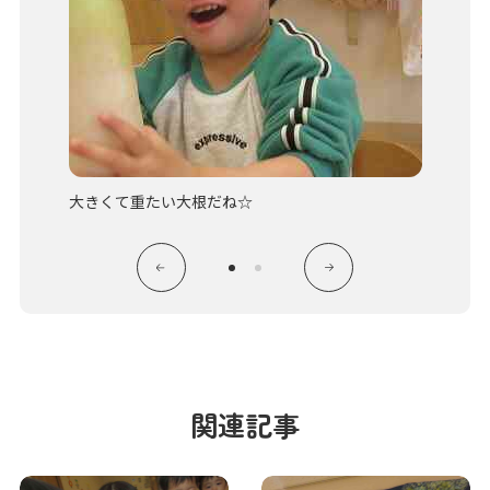
大きくて重たい大根だね☆
給食に
関連記事