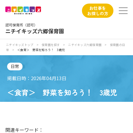
保育園トップ
お仕事を
お探しの方
保育園の日常
認可保育所（認可）
ニチイキッズ六郷保育園
保育園紹介
ニチイキッズトップ
>
保育園を探す
>
ニチイキッズ六郷保育園
>
保育園の日
常
>
＜食育＞ 野菜を知ろう！ 3歳児
ニチイが大切にしていること
日常
お食事
掲載日時：2026年04月13日
保育園見学
＜食育＞ 野菜を知ろう！ 3歳児
入園の概要
子育てひろばのご紹介
関連キーワード：