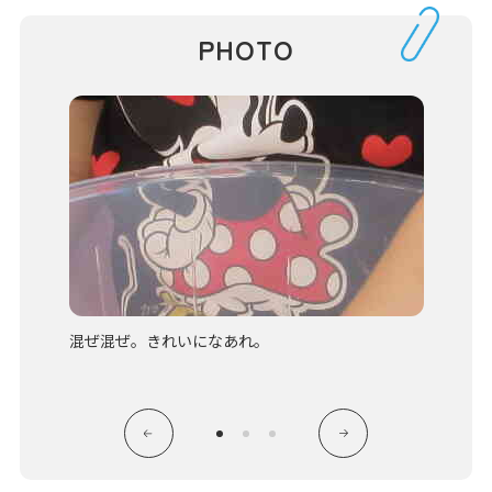
PHOTO
を観察し
混ぜ混ぜ。きれいになあれ。
どんな