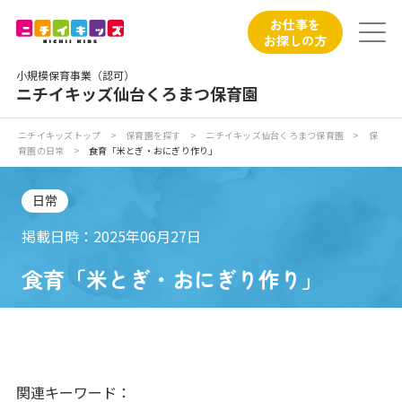
保育園トップ
お仕事を
お探しの方
保育園の日常
小規模保育事業（認可）
ニチイキッズ仙台くろまつ保育園
保育園紹介
ニチイキッズトップ
>
保育園を探す
>
ニチイキッズ仙台くろまつ保育園
>
保
育園の日常
>
食育「米とぎ・おにぎり作り」
ニチイが大切にしていること
日常
お食事
掲載日時：2025年06月27日
保育園見学
食育「米とぎ・おにぎり作り」
入園の概要
子育てひろばのご紹介
関連キーワード：