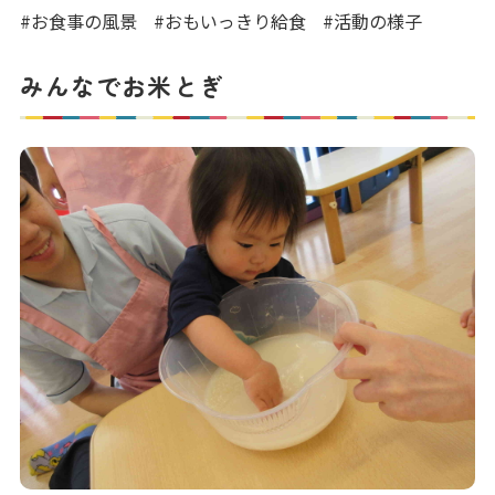
写真販売サービス
#お食事の風景
#おもいっきり給食
#活動の様子
各種書類
みんなでお米とぎ
お仕事をお探しの方
よくあるご質問
保育園に関するお問い合わせ
プライバシーポリシー
サイトのご利用について
サイトマップ
ニチイ学館オフィシャルサイト