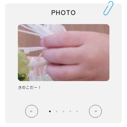
PHOTO
べまし
きのこだー！
ほうれ