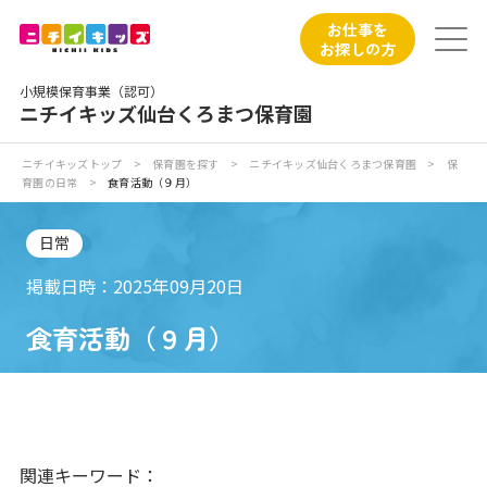
保育園トップ
お仕事を
お探しの方
保育園の日常
小規模保育事業（認可）
ニチイキッズ仙台くろまつ保育園
保育園紹介
ニチイキッズトップ
>
保育園を探す
>
ニチイキッズ仙台くろまつ保育園
>
保
育園の日常
>
食育活動（９月）
ニチイが大切にしていること
日常
お食事
掲載日時：2025年09月20日
保育園見学
食育活動（９月）
入園の概要
子育てひろばのご紹介
関連キーワード：