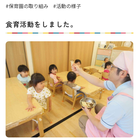
写真販売サービス
#保育園の取り組み
#活動の様子
各種書類
食育活動をしました。
お仕事をお探しの方
よくあるご質問
保育園に関するお問い合わせ
プライバシーポリシー
サイトのご利用について
サイトマップ
ニチイ学館オフィシャルサイト