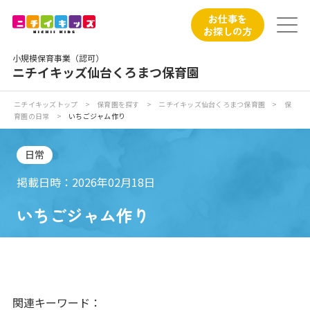
保育園トップ
お仕事を
お探しの方
保育園の日常
小規模保育事業（認可）
ニチイキッズ仙台くろまつ保育園
保育園紹介
ニチイキッズトップ
>
保育園を探す
>
ニチイキッズ仙台くろまつ保育園
>
保
育園の日常
>
いちごジャム作り
ニチイが大切にしていること
日常
お食事
掲載日時：2026年02月18日
保育園見学
いちごジャム作り
入園の概要
子育てひろばのご紹介
関連キーワード：