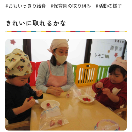
写真販売サービス
#おもいっきり給食
#保育園の取り組み
#活動の様子
各種書類
きれいに取れるかな
お仕事をお探しの方
よくあるご質問
保育園に関するお問い合わせ
プライバシーポリシー
サイトのご利用について
サイトマップ
ニチイ学館オフィシャルサイト