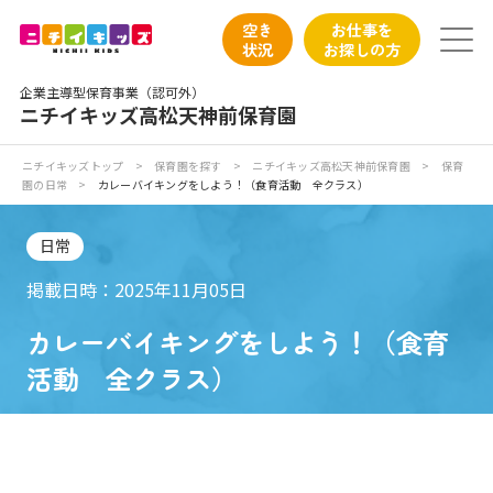
保育園トップ
空き
お仕事を
状況
お探しの方
保育園の日常
企業主導型保育事業（認可外）
ニチイキッズ高松天神前保育園
保育園紹介
ニチイキッズトップ
>
保育園を探す
>
ニチイキッズ高松天神前保育園
>
保育
園の日常
>
カレーバイキングをしよう！（食育活動 全クラス）
ニチイが大切にしていること
日常
お食事
掲載日時：2025年11月05日
保育園見学
カレーバイキングをしよう！（食育
活動 全クラス）
入園の概要
子育てひろばのご紹介