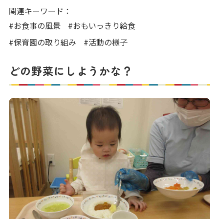
写真販売サービス
関連キーワード：
#お食事の風景
#おもいっきり給食
各種書類
#保育園の取り組み
#活動の様子
お仕事をお探しの方
どの野菜にしようかな？
よくあるご質問
保育園に関するお問い合わせ
プライバシーポリシー
サイトのご利用について
サイトマップ
ニチイ学館オフィシャルサイト