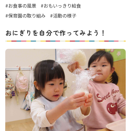
写真販売サービス
#お食事の風景
#おもいっきり給食
#保育園の取り組み
#活動の様子
各種書類
おにぎりを自分で作ってみよう！
お仕事をお探しの方
よくあるご質問
保育園に関するお問い合わせ
プライバシーポリシー
サイトのご利用について
サイトマップ
ニチイ学館オフィシャルサイト