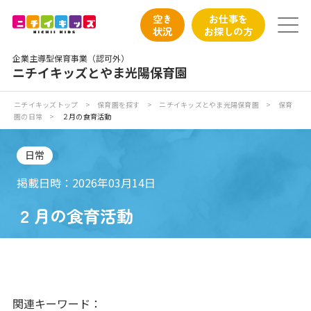
保育園トップ
空き
お仕事を
状況
お探しの方
保育園の日常
企業主導型保育事業（認可外）
ニチイキッズとやま光陽保育園
保育園紹介
ニチイキッズトップ
>
保育園を探す
>
ニチイキッズとやま光陽保育園
>
保育
園の日常
>
２月の食育活動
ニチイが大切にしていること
日常
お食事
掲載日時：2026年03月14日
保育園見学
２月の食育活動
入園の概要
子育てひろばのご紹介
関連キーワード：