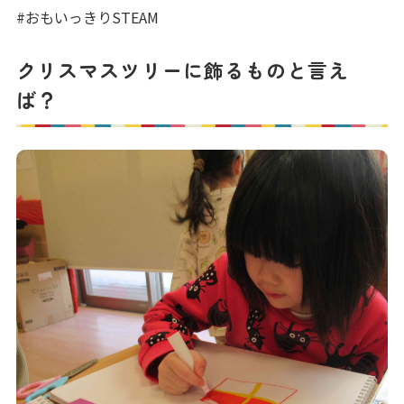
写真販売サービス
#おもいっきりSTEAM
各種書類
クリスマスツリーに飾るものと言え
ば？
お仕事をお探しの方
よくあるご質問
保育園に関するお問い合わせ
プライバシーポリシー
サイトのご利用について
サイトマップ
ニチイ学館オフィシャルサイト