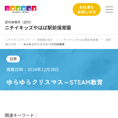
保育園トップ
お仕事を
お探しの方
保育園の日常
認可保育所（認可）
ニチイキッズやはば駅前保育園
保育園紹介
ニチイキッズトップ
>
保育園を探す
>
ニチイキッズやはば駅前保育園
>
保育
園の日常
>
ゆらゆらクリスマス～STEAM教育
ニチイが大切にしていること
日常
お食事
掲載日時：2024年12月28日
保育園見学
ゆらゆらクリスマス～STEAM教育
入園の概要
子育てひろばのご紹介
関連キーワード：