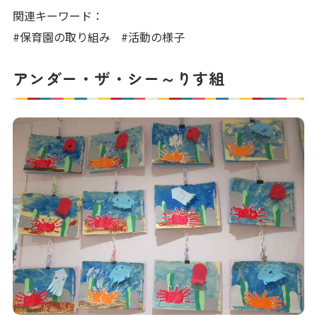
写真販売サービス
関連キーワード：
#保育園の取り組み
#活動の様子
各種書類
アンダー・ザ・シー～りす組
お仕事をお探しの方
よくあるご質問
保育園に関するお問い合わせ
プライバシーポリシー
サイトのご利用について
サイトマップ
ニチイ学館オフィシャルサイト