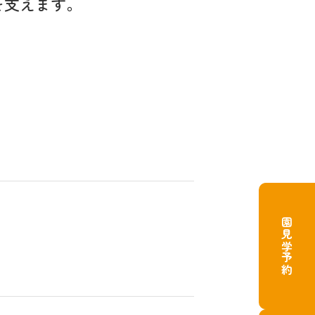
を
支えます。
園見学予約