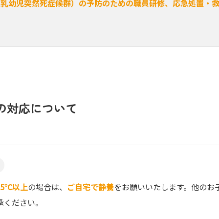
S（乳幼児突然死症候群）の予防のための職員研修、応急処置・
の
対応について
.5℃以上
の場合は、
ご自宅で静養
をお願いいたします。他のお
承ください。