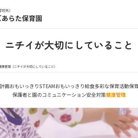
認可外）
ズあらた保育園
育園の日常
保育園紹介
ニチイが大切にしていること
入園の概要
育園見学
健康管理（ニチイが大切にしていること）
種書類
お仕事をお探しの方
計画
おもいっきりSTEAM
おもいっきり給食
多彩な保育活動
保
保護者と園のコミュニケーション
安全対策
健康管理
シー
サイトのご利用について
サイトマップ
ニチイ学館オ