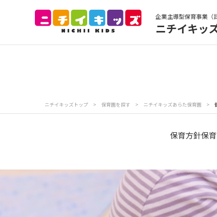
企業主導型保育事業（
ニチイキッ
保育園トップ
保
お食事
保
ニチイキッズトップ
>
保育園を探す
>
ニチイキッズあらた保育園
>
各
写真販売サービス
保育方針
保育
保育園に関するお問い合わせ
プライバシーポリ