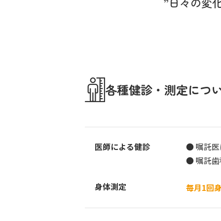
”日々の変
各種健診・測定につ
医師による健診
● 嘱託
● 嘱託
身体測定
毎月1回