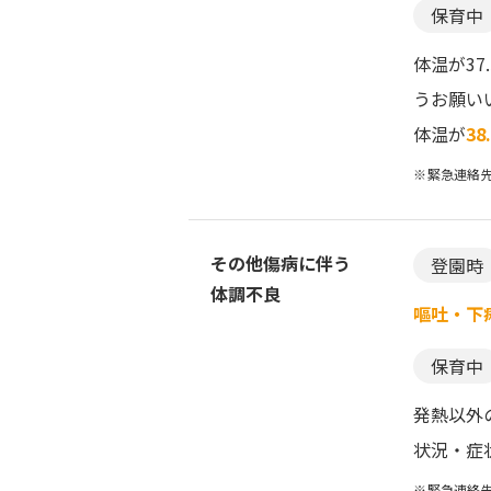
保育中
体温が3
うお願い
体温が
38
緊急連絡
その他傷病に伴う
登園時
体調不良
嘔吐・下
保育中
発熱以外
状況・症
緊急連絡