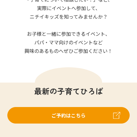
写真販売サービス
実際にイベントへ参加して、
ニチイキッズを知ってみませんか？
各種書類
お子様と一緒に参加できるイベント、
お仕事をお探しの方
パパ・ママ向けのイベントなど
興味のあるものへぜひご参加ください！
よくあるご質問
保育園に関するお問い合わせ
最新の子育てひろば
プライバシーポリシー
サイトのご利用について
サイトマップ
ニチイ学館オフィシャルサイト
ご予約はこちら