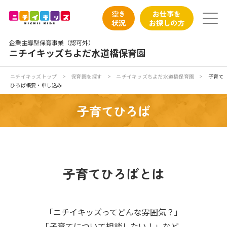
保育園トップ
空き
お仕事を
状況
お探しの方
保育園の日常
企業主導型保育事業（認可外）
ニチイキッズちよだ水道橋保育園
保育園紹介
ニチイキッズトップ
>
保育園を探す
>
ニチイキッズちよだ水道橋保育園
>
子育て
ひろば概要・申し込み
ニチイが大切にしていること
子育てひろば
お食事
保育園見学
子育てひろばとは
入園の概要
子育てひろばのご紹介
「ニチイキッズってどんな雰囲気？」
「子育てについて相談したい！」など、