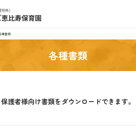
認可外）
ズ恵比寿保育園
育園の日常
保育園紹介
各種書類
入園の概要
育園見学
各種書類
種書類
お仕事をお探しの方
保護者様向け書類を
ダウンロードできます。
シー
サイトのご利用について
サイトマップ
ニチイ学館オ