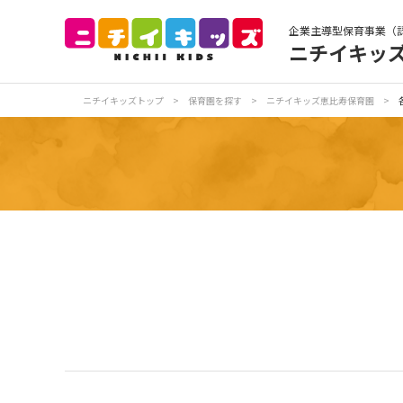
企業主導型保育事業（
ニチイキッ
保育園トップ
保
ニチイキッズトップ
>
保育園を探す
>
ニチイキッズ恵比寿保育園
>
お食事
保
各
写真販売サービス
保育園に関するお問い合わせ
プライバシーポリ