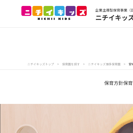
企業主導型保育事業（
ニチイキッ
保育園トップ
保
お食事
保
ニチイキッズトップ
>
保育園を探す
>
ニチイキッズ博多保育園
>
安
各
写真販売サービス
保育方針
保育
保育園に関するお問い合わせ
プライバシーポリ