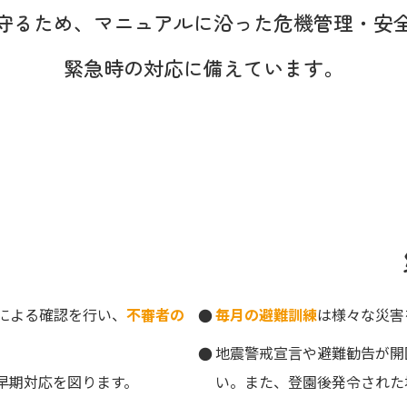
守るため、
マニュアルに沿った
危機管理・安
緊急時の対応に備えています。
による確認を行い、
不審者の
毎月の避難訓練
は様々な災害
地震警戒宣言や避難勧告が開
早期対応を図ります。
い。また、登園後発令された