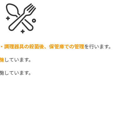
・調理器具の殺菌後、保管庫での管理
を行います。
施
しています。
施しています。