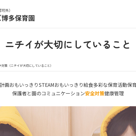
認可外）
ズ博多保育園
育園の日常
保育園紹介
ニチイが大切にしていること
入園の概要
育園見学
全対策（ニチイが大切にしていること）
種書類
お仕事をお探しの方
計画
おもいっきりSTEAM
おもいっきり給食
多彩な保育活動
保
保護者と園のコミュニケーション
安全対策
健康管理
シー
サイトのご利用について
サイトマップ
ニチイ学館オ