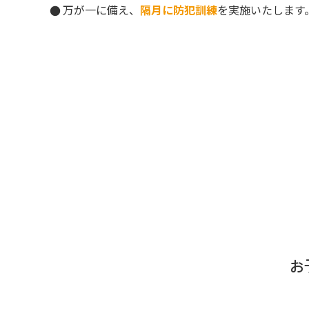
万が一に備え、
隔月に防犯訓練
を実施いたします
お