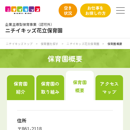
保育園トップ
空き
お仕事を
状況
お探しの方
保育園の日常
企業主導型保育事業（認可外）
ニチイキッズ花立保育園
保育園紹介
ニチイキッズトップ
>
保育園を探す
>
ニチイキッズ花立保育園
>
保育園概要
ニチイが大切にしていること
保育園概要
お食事
保育園
保育園
保育園の
アクセス
保育園見学
概要
紹介
取り組み
マップ
入園の概要
子育てひろばのご紹介
住所
〒861-2118