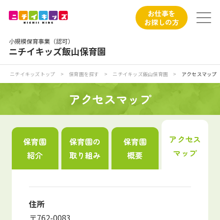
保育園トップ
お仕事を
お探しの方
保育園の日常
小規模保育事業（認可）
ニチイキッズ飯山保育園
保育園紹介
ニチイキッズトップ
>
保育園を探す
>
ニチイキッズ飯山保育園
>
アクセスマップ
ニチイが大切にしていること
アクセスマップ
お食事
アクセス
保育園
保育園の
保育園
保育園見学
マップ
紹介
取り組み
概要
入園の概要
子育てひろばのご紹介
住所
〒762-0083