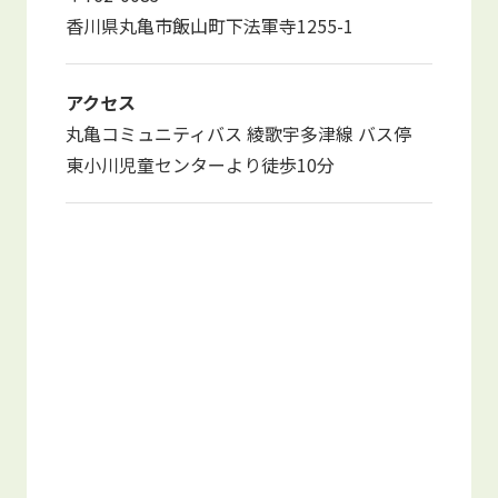
写真販売サービス
香川県丸亀市飯山町下法軍寺1255-1
各種書類
アクセス
丸亀コミュニティバス 綾歌宇多津線 バス停
お仕事をお探しの方
東小川児童センターより徒歩10分
よくあるご質問
保育園に関するお問い合わせ
プライバシーポリシー
サイトのご利用について
サイトマップ
ニチイ学館オフィシャルサイト