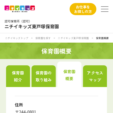
保育園トップ
お仕事を
お探しの方
保育園の日常
認可保育所（認可）
ニチイキッズ東戸塚保育園
保育園紹介
ニチイキッズトップ
>
保育園を探す
>
ニチイキッズ東戸塚保育園
>
保育園概要
ニチイが大切にしていること
保育園概要
お食事
保育園
保育園
保育園の
アクセス
保育園見学
概要
紹介
取り組み
マップ
入園の概要
子育てひろばのご紹介
住所
〒244-0801