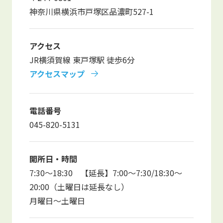
写真販売サービス
神奈川県横浜市戸塚区品濃町527-1
各種書類
アクセス
JR横須賀線 東戸塚駅 徒歩6分
お仕事をお探しの方
アクセスマップ
よくあるご質問
電話番号
保育園に関するお問い合わせ
045-820-5131
プライバシーポリシー
サイトのご利用について
サイトマップ
ニチイ学館オフィシャルサイト
開所日・時間
7:30～18:30 【延長】7:00～7:30/18:30～
20:00（土曜日は延長なし）
月曜日～土曜日