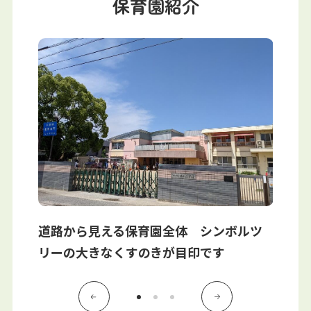
保育園紹介
写真販売サービス
各種書類
お仕事をお探しの方
よくあるご質問
保育園に関するお問い合わせ
プライバシーポリシー
サイトのご利用について
サイトマップ
ニチイ学館オフィシャルサイト
道路から見える保育園全体 シンボルツ
見学は
行の活動
リーの大きなくすのきが目印です
、自分