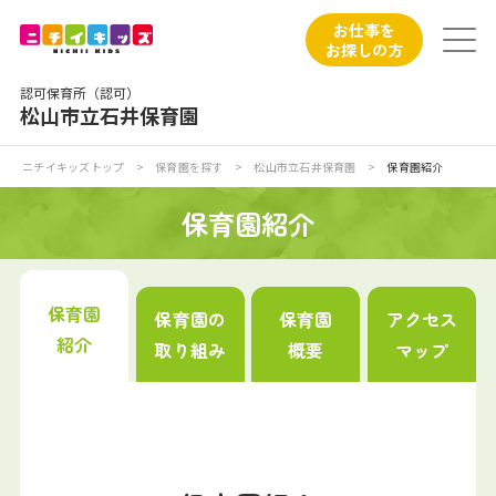
保育園トップ
お仕事を
お探しの方
保育園の日常
認可保育所（認可）
松山市立石井保育園
保育園紹介
ニチイキッズトップ
>
保育園を探す
>
松山市立石井保育園
>
保育園紹介
ニチイが大切にしていること
保育園紹介
お食事
保育園
保育園の
保育園
アクセス
保育園見学
紹介
取り組み
概要
マップ
入園の概要
子育てひろばのご紹介