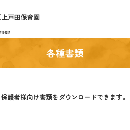
ズ上戸田保育園
育園の日常
保育園紹介
各種書類
入園の概要
育園見学
各種書類
種書類
お仕事をお探しの方
保護者様向け書類を
ダウンロードできます。
シー
サイトのご利用について
サイトマップ
ニチイ学館オ