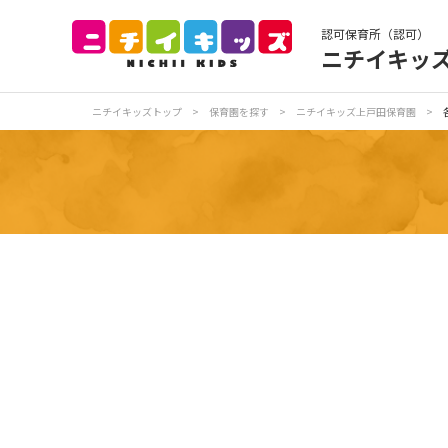
認可保育所（認可）
ニチイキッ
保育園トップ
保
ニチイキッズトップ
>
保育園を探す
>
ニチイキッズ上戸田保育園
>
お食事
保
各
写真販売サービス
保育園に関するお問い合わせ
プライバシーポリ