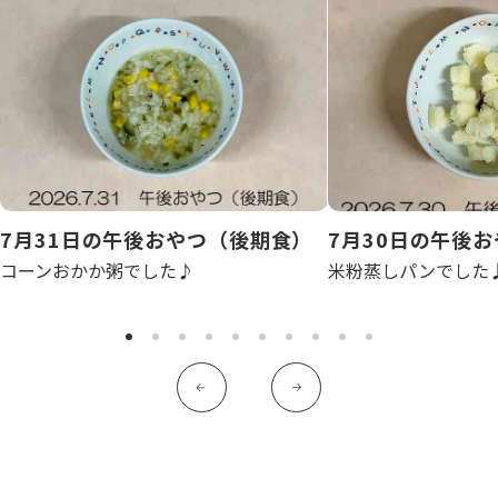
写真販売サービス
各種書類
お仕事をお探しの方
よくあるご質問
7月31日の午後おやつ（後期食）
7月30日の午後
保育園に関するお問い合わせ
コーンおかか粥でした♪
米粉蒸しパンでした
プライバシーポリシー
サイトのご利用について
サイトマップ
ニチイ学館オフィシャルサイト