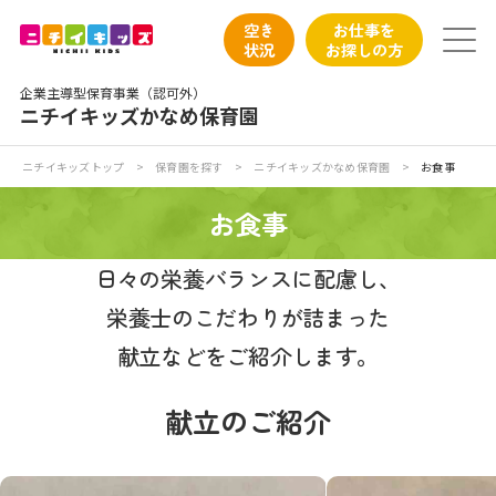
保育園トップ
空き
お仕事を
状況
お探しの方
保育園の日常
企業主導型保育事業（認可外）
ニチイキッズかなめ保育園
保育園紹介
ニチイキッズトップ
>
保育園を探す
>
ニチイキッズかなめ保育園
>
お食事
ニチイが大切にしていること
お食事
お食事
日々の栄養バランスに配慮し、
栄養士のこだわりが詰まった
保育園見学
献立などをご紹介します。
入園の概要
献立のご紹介
子育てひろばのご紹介