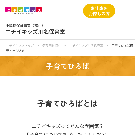
保育園トップ
お仕事を
お探しの方
保育園の日常
小規模保育事業（認可）
ニチイキッズ川名保育室
保育園紹介
ニチイキッズトップ
>
保育園を探す
>
ニチイキッズ川名保育室
>
子育てひろば概
要・申し込み
ニチイが大切にしていること
子育てひろば
お食事
保育園見学
子育てひろばとは
入園の概要
子育てひろばのご紹介
「ニチイキッズってどんな雰囲気？」
「子育てについて相談したい！」など、