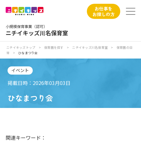
保育園トップ
お仕事を
お探しの方
保育園の日常
小規模保育事業（認可）
ニチイキッズ川名保育室
保育園紹介
ニチイキッズトップ
>
保育園を探す
>
ニチイキッズ川名保育室
>
保育園の日
常
>
ひなまつり会
ニチイが大切にしていること
イベント
お食事
掲載日時：2026年03月03日
保育園見学
ひなまつり会
入園の概要
子育てひろばのご紹介
関連キーワード：