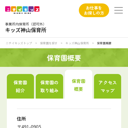
保育園トップ
お仕事を
お探しの方
保育園の日常
事業所内保育所（認可外）
キッズ神山保育所
保育園紹介
ニチイキッズトップ
>
保育園を探す
>
キッズ神山保育所
>
保育園概要
ニチイが大切にしていること
保育園概要
お食事
保育園
保育園
保育園の
アクセス
入園の概要
概要
紹介
取り組み
マップ
各種書類
お仕事をお探しの方
住所
〒491-0905