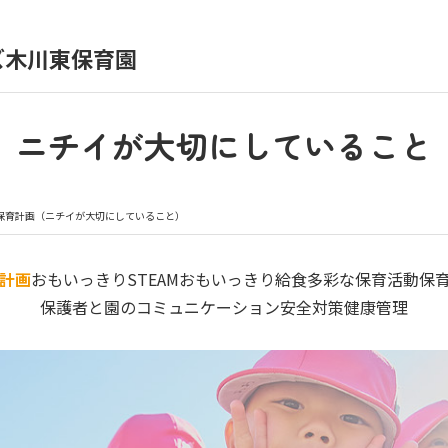
）
ズ木川東保育園
育園の日常
保育園紹介
ニチイが大切にしていること
入園の概要
育園見学
保育計画（ニチイが大切にしていること）
種書類
お仕事をお探しの方
計画
おもいっきりSTEAM
おもいっきり給食
多彩な保育活動
保
保護者と園のコミュニケーション
安全対策
健康管理
シー
サイトのご利用について
サイトマップ
ニチイ学館オ