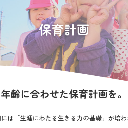
保育計画
年齢に合わせた保育計画を。
期には
「生涯にわたる生きる力の基礎」が
培わ