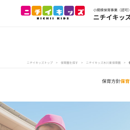
小規模保育事業（認可
ニチイキッ
保育園トップ
保
お食事
保
ニチイキッズトップ
>
保育園を探す
>
ニチイキッズ木川東保育園
>
各
写真販売サービス
保育方針
保育
保育園に関するお問い合わせ
プライバシーポリ