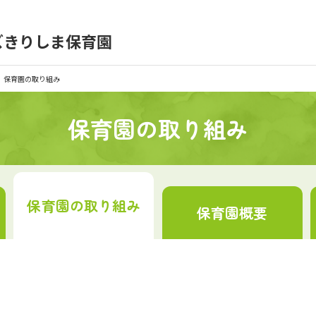
）
ズきりしま保育園
育園の日常
保育園紹介
保育園の取り組み
入園の概要
育園見学
保育園の取り組み
種書類
お仕事をお探しの方
保育園の
取り組み
保育園
概要
シー
サイトのご利用について
サイトマップ
ニチイ学館オ