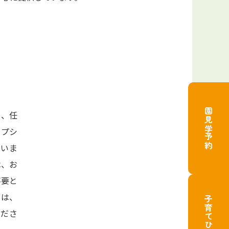
ク
園見学予約
め、任
リプシ
いま
は、お
不要と
ては、
子育てひろば
ださ