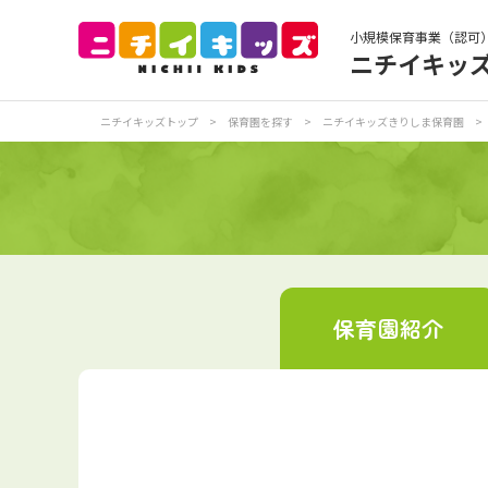
小規模保育事業（認可
ニチイキッ
保育園トップ
保
ニチイキッズトップ
>
保育園を探す
>
ニチイキッズきりしま保育園
>
お食事
保
各
写真販売サービス
保育園
紹介
保育園に関するお問い合わせ
プライバシーポリ