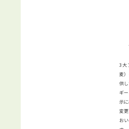
3
麦）
供し
ギー
示に
変更
お