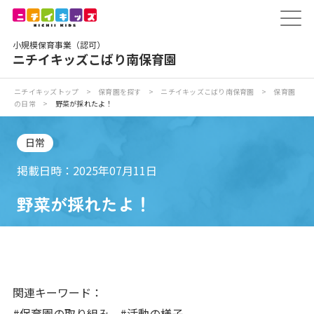
保育園トップ
小規模保育事業（認可）
保育園の日常
ニチイキッズこばり南保育園
保育園紹介
ニチイキッズトップ
>
保育園を探す
>
ニチイキッズこばり南保育園
>
保育園
の日常
>
野菜が採れたよ！
ニチイが大切にしていること
日常
お食事
掲載日時：2025年07月11日
野菜が採れたよ！
保育園見学
入園の概要
子育てひろばのご紹介
関連キーワード：
#保育園の取り組み
#活動の様子