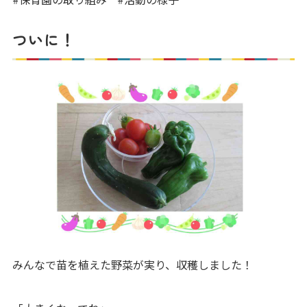
写真販売サービス
ついに！
各種書類
よくあるご質問
保育園に関するお問い合わせ
プライバシーポリシー
サイトのご利用について
サイトマップ
ニチイ学館オフィシャルサイト
みんなで苗を植えた野菜が実り、収穫しました！