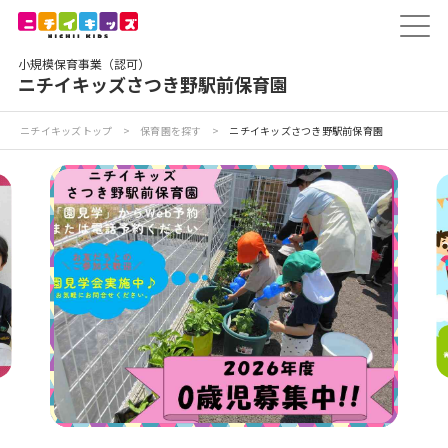
保育園トップ
小規模保育事業（認可）
保育園の日常
ニチイキッズさつき野駅前保育園
保育園紹介
ニチイキッズトップ
>
保育園を探す
>
ニチイキッズさつき野駅前保育園
ニチイが大切にしていること
お食事
保育園見学
入園の概要
子育てひろばのご紹介