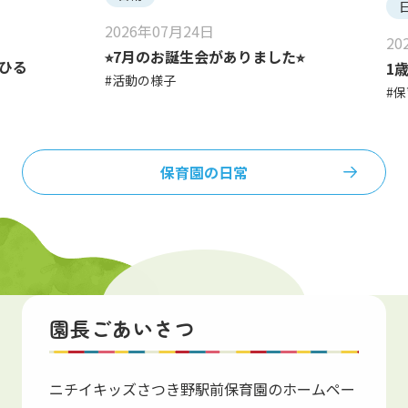
2026年07月24日
20
⭐︎7月のお誕生会がありました⭐︎
あひる
1
#活動の様子
#
保育園の日常
保育園紹介
園長ごあいさつ
Introduction
ニチイキッズさつき野駅前保育園のホームペー