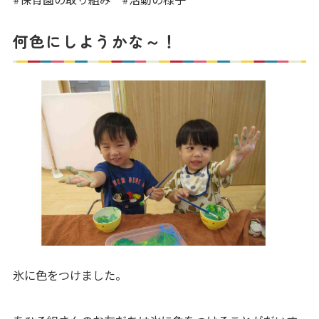
写真販売サービス
何色にしようかな～！
各種書類
よくあるご質問
保育園に関するお問い合わせ
プライバシーポリシー
サイトのご利用について
サイトマップ
ニチイ学館オフィシャルサイト
氷に色をつけました。