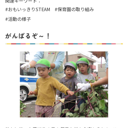
関連キーワード：
写真販売サービス
#おもいっきりSTEAM
#保育園の取り組み
#活動の様子
各種書類
がんばるぞ～！
よくあるご質問
保育園に関するお問い合わせ
プライバシーポリシー
サイトのご利用について
サイトマップ
ニチイ学館オフィシャルサイト