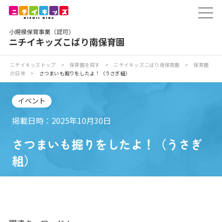
保育園トップ
小規模保育事業（認可）
保育園の日常
ニチイキッズこばり南保育園
保育園紹介
ニチイキッズトップ
>
保育園を探す
>
ニチイキッズこばり南保育園
>
保育園
の日常
>
さつまいも掘りをしたよ！（うさぎ組）
ニチイが大切にしていること
イベント
お食事
掲載日時：2025年10月30日
さつまいも掘りをしたよ！（うさぎ
保育園見学
組）
入園の概要
子育てひろばのご紹介