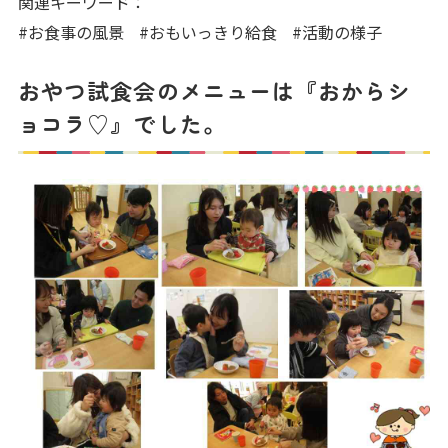
関連キーワード：
写真販売サービス
#お食事の風景
#おもいっきり給食
#活動の様子
各種書類
おやつ試食会のメニューは『おからシ
ョコラ♡』でした。
よくあるご質問
保育園に関するお問い合わせ
プライバシーポリシー
サイトのご利用について
サイトマップ
ニチイ学館オフィシャルサイト