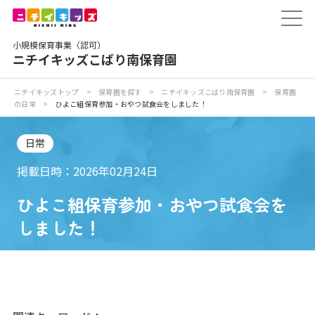
保育園トップ
小規模保育事業（認可）
保育園の日常
ニチイキッズこばり南保育園
保育園紹介
ニチイキッズトップ
>
保育園を探す
>
ニチイキッズこばり南保育園
>
保育園
の日常
>
ひよこ組保育参加・おやつ試食会をしました！
ニチイが大切にしていること
日常
お食事
掲載日時：2026年02月24日
ひよこ組保育参加・おやつ試食会を
保育園見学
しました！
入園の概要
子育てひろばのご紹介