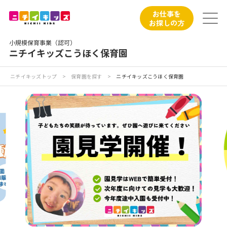
保育園トップ
お仕事を
お探しの方
保育園の日常
小規模保育事業（認可）
ニチイキッズこうほく保育園
保育園紹介
ニチイキッズトップ
>
保育園を探す
>
ニチイキッズこうほく保育園
ニチイが大切にしていること
お食事
保育園見学
入園の概要
子育てひろばのご紹介