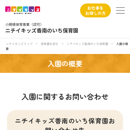
保育園トップ
お仕事を
お探しの方
保育園の日常
小規模保育事業（認可）
ニチイキッズ香南のいち保育園
保育園紹介
ニチイキッズトップ
>
保育園を探す
>
ニチイキッズ香南のいち保育園
>
入園の概
要
ニチイが大切にしていること
入園の概要
お食事
保育園見学
入園に関するお問い合わせ
入園の概要
子育てひろばのご紹介
ニチイキッズ香南のいち保育園お