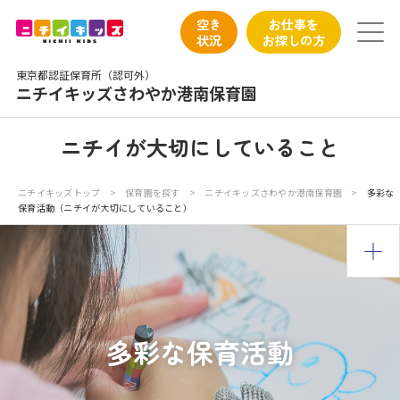
保育園トップ
空き
お仕事を
状況
お探しの方
保育園の日常
東京都認証保育所（認可外）
ニチイキッズさわやか港南保育園
保育園紹介
ニチイが大切にしていること
ニチイが大切にしていること
ニチイキッズトップ
>
保育園を探す
>
ニチイキッズさわやか港南保育園
>
多彩な
保育活動（ニチイが大切にしていること）
お食事
保育園見学
入園の概要
多彩な保育活動
子育てひろばのご紹介