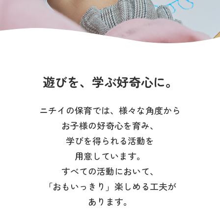
写真販売サービス
各種書類
お仕事をお探しの方
遊びを、学ぶ好奇心に。
よくあるご質問
ニチイの保育では、様々な角度から
保育園に関するお問い合わせ
お子様の好奇心を育み、
学びを得られる活動を
福利厚生サービスを
ご利用の方へ
用意しています。
すべての活動において、
プライバシーポリシー
サイトのご利用について
サイトマップ
ニチイ学館オフィシャルサイト
「おもいっきり」楽しめる工夫が
あります。