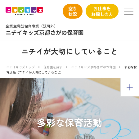
保育園トップ
空き
お仕事を
状況
お探しの方
保育園の日常
企業主導型保育事業（認可外）
ニチイキッズ京都さがの保育園
保育園紹介
ニチイが大切にしていること
ニチイが大切にしていること
ニチイキッズトップ
>
保育園を探す
>
ニチイキッズ京都さがの保育園
>
多彩な保
育活動（ニチイが大切にしていること）
お食事
保育園見学
入園の概要
多彩な保育活動
子育てひろばのご紹介