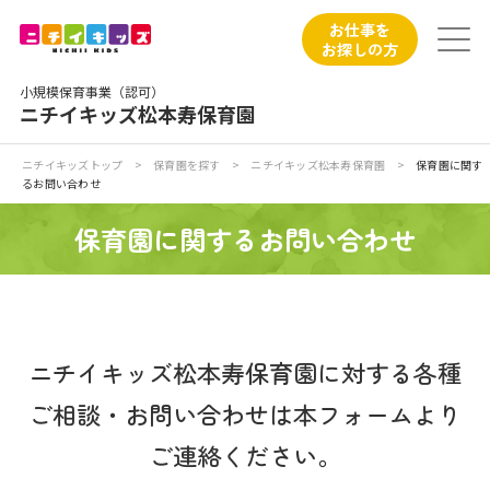
保育園トップ
お仕事を
お探しの方
保育園の日常
小規模保育事業（認可）
ニチイキッズ松本寿保育園
保育園紹介
ニチイキッズトップ
>
保育園を探す
>
ニチイキッズ松本寿保育園
>
保育園に関す
るお問い合わせ
ニチイが大切にしていること
保育園に関するお問い合わせ
お食事
保育園見学
ニチイキッズ松本寿保育園に対する各種
入園の概要
ご相談・お問い合わせは本フォームより
子育てひろばのご紹介
ご連絡ください。