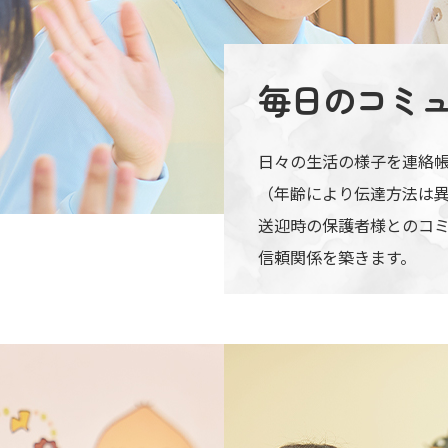
毎日の
コミ
日々の生活の様子を連絡
（年齢により伝達方法は
送迎時の保護者様とのコ
信頼関係を築きます。