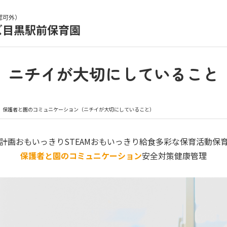
認可外）
ズ目黒駅前保育園
育園の日常
保育園紹介
ニチイが大切にしていること
入園の概要
育園見学
保護者と園のコミュニケーション（ニチイが大切にしていること）
種書類
お仕事をお探しの方
計画
おもいっきりSTEAM
おもいっきり給食
多彩な保育活動
保
保護者と園のコミュニケーション
安全対策
健康管理
シー
サイトのご利用について
サイトマップ
ニチイ学館オ