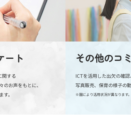
ケート
その他の
コ
に関する
ICTを活用した出欠の確
々のお声をもとに、
写真販売、保育の様子の
ます。
園により活用状況が異なります