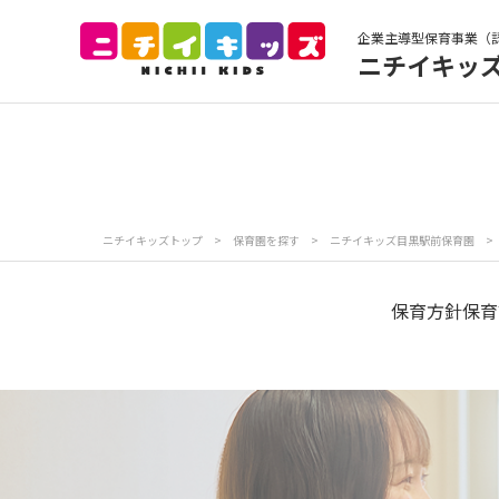
企業主導型保育事業（
ニチイキッ
保育園トップ
保
お食事
保
ニチイキッズトップ
>
保育園を探す
>
ニチイキッズ目黒駅前保育園
>
各
写真販売サービス
保育方針
保育
保育園に関するお問い合わせ
プライバシーポリ