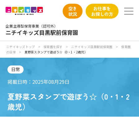
保育園トップ
空き
お仕事を
状況
お探しの方
保育園の日常
企業主導型保育事業（認可外）
ニチイキッズ目黒駅前保育園
保育園紹介
ニチイキッズトップ
>
保育園を探す
>
ニチイキッズ目黒駅前保育園
>
保育園
の日常
>
夏野菜スタンプで遊ぼう☆（0・1・2歳児）
ニチイが大切にしていること
日常
お食事
掲載日時：2025年08月29日
保育園見学
夏野菜スタンプで遊ぼう☆（0・1・2
歳児）
入園の概要
子育てひろばのご紹介