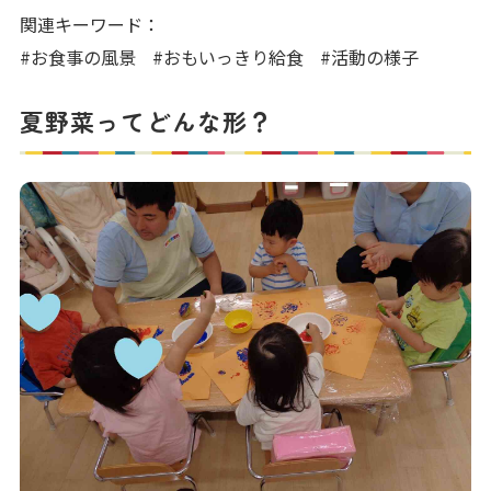
写真販売サービス
関連キーワード：
#お食事の風景
#おもいっきり給食
#活動の様子
各種書類
夏野菜ってどんな形？
お仕事をお探しの方
よくあるご質問
保育園に関するお問い合わせ
プライバシーポリシー
サイトのご利用について
サイトマップ
ニチイ学館オフィシャルサイト