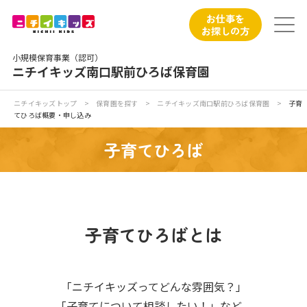
保育園トップ
お仕事を
お探しの方
保育園の日常
小規模保育事業（認可）
ニチイキッズ南口駅前ひろば保育園
保育園紹介
ニチイキッズトップ
>
保育園を探す
>
ニチイキッズ南口駅前ひろば保育園
>
子育
てひろば概要・申し込み
ニチイが大切にしていること
子育てひろば
お食事
保育園見学
子育てひろばとは
入園の概要
子育てひろばのご紹介
「ニチイキッズってどんな雰囲気？」
「子育てについて相談したい！」など、