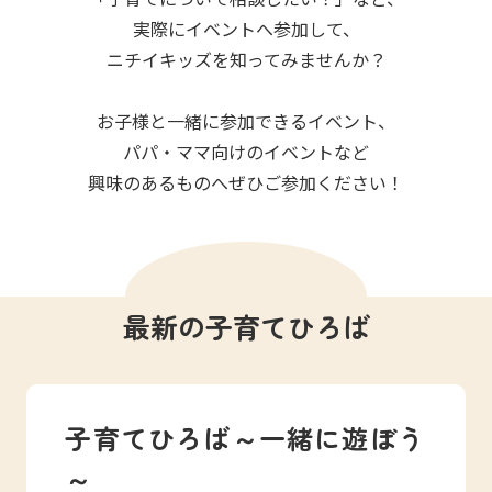
写真販売サービス
実際にイベントへ参加して、
ニチイキッズを知ってみませんか？
各種書類
お子様と一緒に参加できるイベント、
お仕事をお探しの方
パパ・ママ向けのイベントなど
興味のあるものへぜひご参加ください！
よくあるご質問
保育園に関するお問い合わせ
最新の子育てひろば
プライバシーポリシー
サイトのご利用について
サイトマップ
ニチイ学館オフィシャルサイト
子育てひろば～一緒に遊ぼう
～