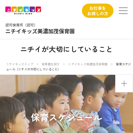
保育園トップ
お仕事を
お探しの方
保育園の日常
認可保育所（認可）
ニチイキッズ美濃加茂保育園
保育園紹介
ニチイが大切にしていること
ニチイが大切にしていること
ニチイキッズトップ
>
保育園を探す
>
ニチイキッズ美濃加茂保育園
>
保育スケジ
ュール（ニチイが大切にしていること）
お食事
保育園見学
入園の概要
保育スケジュール
子育てひろばのご紹介