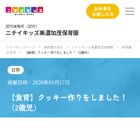
保育園トップ
お仕事を
お探しの方
保育園の日常
認可保育所（認可）
ニチイキッズ美濃加茂保育園
保育園紹介
ニチイキッズトップ
>
保育園を探す
>
ニチイキッズ美濃加茂保育園
>
保育園
の日常
>
【食育】クッキー作りをしました！（2歳児）
ニチイが大切にしていること
日常
お食事
掲載日時：2026年03月17日
保育園見学
【食育】クッキー作りをしました！
（2歳児）
入園の概要
子育てひろばのご紹介