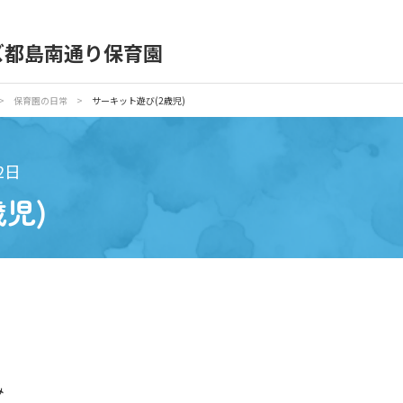
ズ都島南通り保育園
育園の日常
保育園紹介
>
保育園の日常
>
サーキット遊び(2歳児)
入園の概要
育園見学
2日
児)
種書類
お仕事をお探しの方
み
シー
サイトのご利用について
サイトマップ
ニチイ学館オ