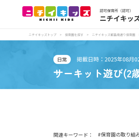
認可保育所（認可）
ニチイキッ
保育園トップ
保
ニチイキッズトップ
>
保育園を探す
>
ニチイキッズ都島南通り保育園
お食事
保
掲載日時：2025年08月0
日常
サーキット遊び(2歳
各
写真販売サービス
保育園に関するお問い合わせ
#保育園の取り組
関連キーワード：
プライバシーポリ