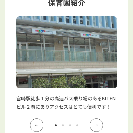
保育園紹介
写真販売サービス
各種書類
お仕事をお探しの方
よくあるご質問
保育園に関するお問い合わせ
プライバシーポリシー
サイトのご利用について
サイトマップ
ニチイ学館オフィシャルサイト
宮崎駅徒歩１分の高速バス乗り場のあるKITEN
ビルの
ビル２階にありアクセスはとても便利です！
明るい