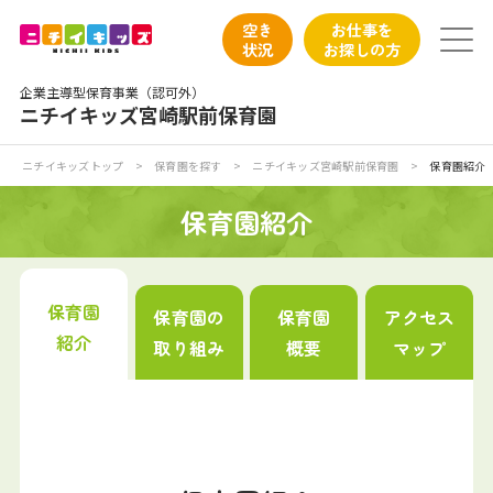
保育園トップ
空き
お仕事を
状況
お探しの方
保育園の日常
企業主導型保育事業（認可外）
ニチイキッズ宮崎駅前保育園
保育園紹介
ニチイキッズトップ
>
保育園を探す
>
ニチイキッズ宮崎駅前保育園
>
保育園紹介
ニチイが大切にしていること
保育園紹介
お食事
保育園
保育園の
保育園
アクセス
保育園見学
紹介
取り組み
概要
マップ
入園の概要
子育てひろばのご紹介